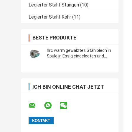
Legierter Stahl-Stangen
(10)
Legierter Stahl-Rohr
(11)
BESTE PRODUKTE
hrc warm gewalztes Stahlblech in
Spule in Essig eingelegten und
geölten Oberfläche des Bas 2b
No.4 8k hl
ICH BIN ONLINE CHAT JETZT