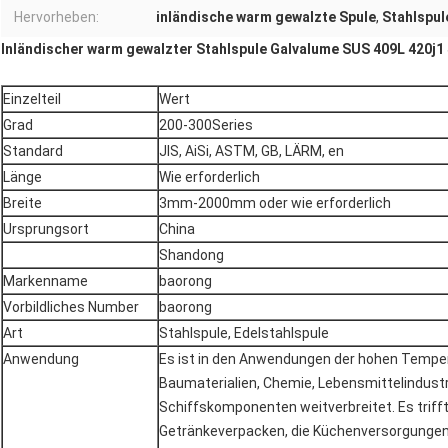
Hervorheben:
inländische warm gewalzte Spule
,
Stahlspul
Inländischer warm gewalzter Stahlspule Galvalume SUS 409L 420j1 
Einzelteil
Wert
Grad
200-300Series
Standard
JIS, AiSi, ASTM, GB, LÄRM, en
Länge
Wie erforderlich
Breite
3mm-2000mm oder wie erforderlich
Ursprungsort
China
Shandong
Markenname
baorong
Vorbildliches Number
baorong
Art
Stahlspule, Edelstahlspule
Anwendung
Es ist in den Anwendungen der hohen Temper
Baumaterialien, Chemie, Lebensmittelindustr
Schiffskomponenten weitverbreitet. Es triff
Getränkeverpacken, die Küchenversorgungen, 