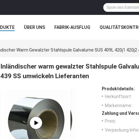
ODUKTE
ÜBER UNS
FABRIK-AUSFLUG
QUALITÄTSKONTR
N
FÄLLE
ndischer Warm Gewalzter Stahlspule Galvalume SUS 409L 420j1 420j2
Inländischer warm gewalzter Stahlspule Galva
439 SS umwickeln Lieferanten
Produktdetails:
Herkunftsort:
Markenname:
Zahlung und Vers
Preis:
Verpackung Info