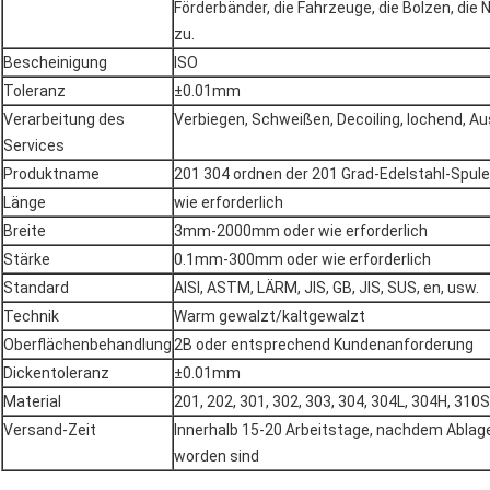
Förderbänder, die Fahrzeuge, die Bolzen, die 
zu.
Bescheinigung
ISO
Toleranz
±0.01mm
Verarbeitung des
Verbiegen, Schweißen, Decoiling, lochend, A
Services
Produktname
201 304 ordnen der 201 Grad-Edelstahl-Spule
Länge
wie erforderlich
Breite
3mm-2000mm oder wie erforderlich
Stärke
0.1mm-300mm oder wie erforderlich
Standard
AISI, ASTM, LÄRM, JIS, GB, JIS, SUS, en, usw.
Technik
Warm gewalzt/kaltgewalzt
Oberflächenbehandlung
2B oder entsprechend Kundenanforderung
Dickentoleranz
±0.01mm
Material
201, 202, 301, 302, 303, 304, 304L, 304H, 310S
Versand-Zeit
Innerhalb 15-20 Arbeitstage, nachdem Abla
worden sind