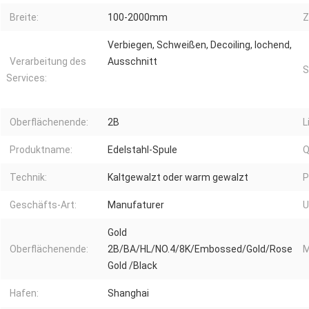
Breite:
100-2000mm
Z
Verbiegen, Schweißen, Decoiling, lochend,
Verarbeitung des
Ausschnitt
S
Services:
Oberflächenende:
2B
L
Produktname:
Edelstahl-Spule
Q
Technik:
Kaltgewalzt oder warm gewalzt
P
Geschäfts-Art:
Manufaturer
U
Gold
Oberflächenende:
2B/BA/HL/NO.4/8K/Embossed/Gold/Rose
M
Gold /Black
Hafen:
Shanghai