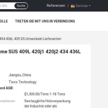
Referenzen
|
German
Suche
OLLE
TRETEN SIE MIT UNS IN VERBINDUNG
 434 436L 439 SS Umwickeln Lieferanten
lume SUS 409L 420j1 420j2 434 436L
Jiangsu, China
Tisco Technology
and AGB:
$1,300.00/Tons 1-18 Tons
rmationen:
Seetaugliche Holzverpackung
der Industrie oder als