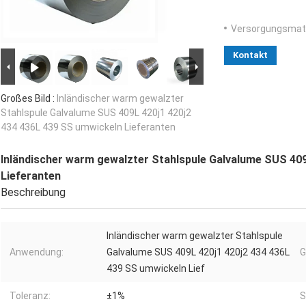
Versorgungsmater
Kontakt
Großes Bild :
Inländischer warm gewalzter
Stahlspule Galvalume SUS 409L 420j1 420j2
434 436L 439 SS umwickeln Lieferanten
Inländischer warm gewalzter Stahlspule Galvalume SUS 409
Lieferanten
Beschreibung
Inländischer warm gewalzter Stahlspule
Anwendung:
Galvalume SUS 409L 420j1 420j2 434 436L
G
439 SS umwickeln Lief
Toleranz:
±1%
S