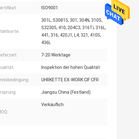
ertifikat:
ISO9001
301L, S30815, 301, 304N, 310S,
S32305, 410, 204C3, 316Ti, 316L,
tahlsorte:
441, 316, 420J1, L4, 321, 410S,
436L
ieferzeit:
7-20 Werktage
ualität:
Inspektion der hohen Qualität
reisbedingung:
UHRKETTE EX-WORK CIF CFR
rsprung:
Jiangsu China (Festland)
Verkäuflich
OQ: