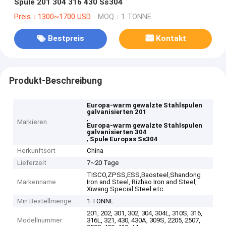
Spule 201 304 316 430 Ss304
Preis：1300~1700 USD
MOQ：1 TONNE
Bestpreis
Kontakt
Produkt-Beschreibung
Europa-warm gewalzte Stahlspulen
galvanisierten 201
,
Markieren
Europa-warm gewalzte Stahlspulen
galvanisierten 304
,
Spule Europas Ss304
Herkunftsort
China
Lieferzeit
7~20 Tage
TISCO,ZPSS,ESS,Baosteel,Shandong
Markenname
Iron and Steel, Rizhao Iron and Steel,
Xiwang Special Steel etc.
Min Bestellmenge
1 TONNE
201, 202, 301, 302, 304, 304L, 310S, 316,
Modellnummer
316L, 321, 430, 430A, 309S, 2205, 2507,