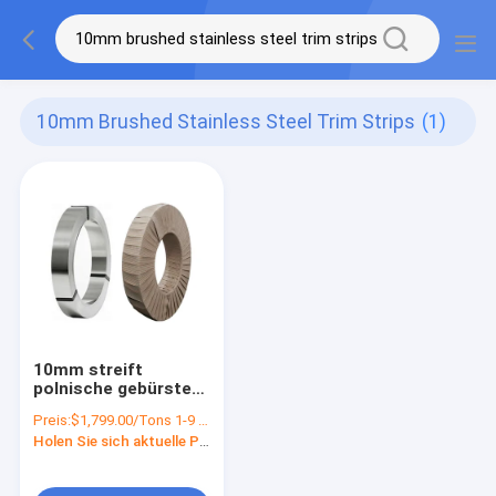
10mm Brushed Stainless Steel Trim Strips
(1)
10mm streift
polnische gebürstete
Edelstahl-Ordnung
Preis:
$1,799.00/Tons 1-9 Tons
Haupt-Astm A240
Holen Sie sich aktuelle Preis
304 316L ab